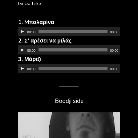
Lyrics: Tziko
1. Mπαλαρίνα
Πρόγραμμα
00:00
00:00
Αναπαραγωγής
2. Σ’ αρέσει να μιλάς
Πρόγραμμα
Ήχου
Αναπαραγωγής
00:00
00:00
3. Μάρτζι
Πρόγραμμα
Ήχου
Αναπαραγωγής
00:00
00:00
Ήχου
Boodji side