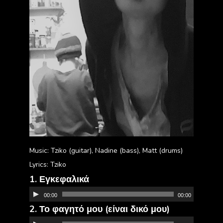
Music: Tziko (guitar), Nadine (bass), Matt (drums)
Lyrics: Tziko
1. Εγκεφαλικά
Πρόγραμμα
00:00
00:00
Αναπαραγωγής
2. Το φαγητό μου (είναι δικό μου)
Πρόγραμμα
Ήχου