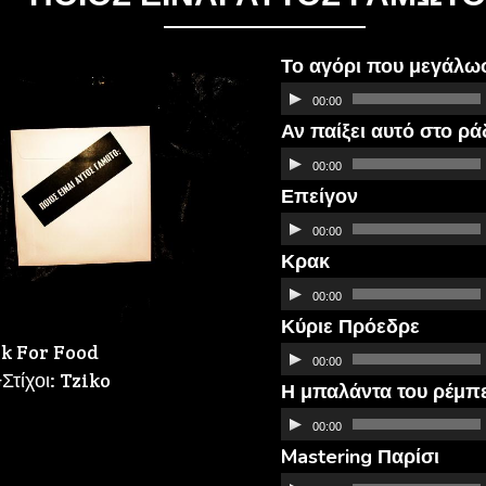
Το αγόρι που μεγάλω
Πρόγραμμα
00:00
Αναπαραγωγής
Αν παίξει αυτό στο ρά
Ήχου
Πρόγραμμα
00:00
Αναπαραγωγής
Επείγον
Ήχου
Πρόγραμμα
00:00
Αναπαραγωγής
Κρακ
Ήχου
Πρόγραμμα
00:00
Αναπαραγωγής
Κύριε Πρόεδρε
Ήχου
ck For Food
Πρόγραμμα
00:00
τίχοι: Tziko
Αναπαραγωγής
Η μπαλάντα του ρέμπ
Ήχου
Πρόγραμμα
00:00
Αναπαραγωγής
Mastering Παρίσι
Ήχου