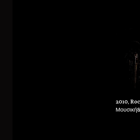
2010, Ro
Μουσική&Σ